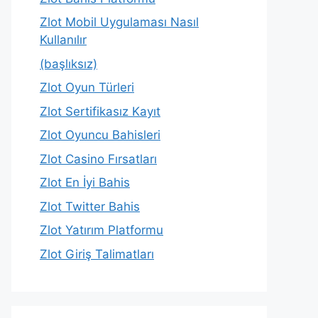
Zlot Mobil Uygulaması Nasıl
Kullanılır
(başlıksız)
Zlot Oyun Türleri
Zlot Sertifikasız Kayıt
Zlot Oyuncu Bahisleri
Zlot Casino Fırsatları
Zlot En İyi Bahis
Zlot Twitter Bahis
Zlot Yatırım Platformu
Zlot Giriş Talimatları