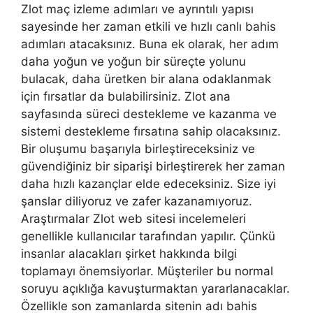
Zlot maç izleme adımları ve ayrıntılı yapısı
sayesinde her zaman etkili ve hızlı canlı bahis
adımları atacaksınız. Buna ek olarak, her adım
daha yoğun ve yoğun bir süreçte yolunu
bulacak, daha üretken bir alana odaklanmak
için fırsatlar da bulabilirsiniz. Zlot ana
sayfasında süreci destekleme ve kazanma ve
sistemi destekleme fırsatına sahip olacaksınız.
Bir oluşumu başarıyla birleştireceksiniz ve
güvendiğiniz bir siparişi birleştirerek her zaman
daha hızlı kazançlar elde edeceksiniz. Size iyi
şanslar diliyoruz ve zafer kazanamıyoruz.
Araştırmalar Zlot web sitesi incelemeleri
genellikle kullanıcılar tarafından yapılır. Çünkü
insanlar alacakları şirket hakkında bilgi
toplamayı önemsiyorlar. Müşteriler bu normal
soruyu açıklığa kavuşturmaktan yararlanacaklar.
Özellikle son zamanlarda sitenin adı bahis