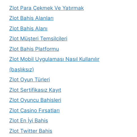
Zlot Para Çekmek Ve Yatırmak
Zlot Bahis Alanları
Zlot Bahis Alanı
Zlot Müşteri Temsilcileri
Zlot Bahis Platformu
Zlot Mobil Uygulaması Nasıl Kullanılır
(başlıksız)
Zlot Oyun Türleri
Zlot Sertifikasız Kayıt
Zlot Oyuncu Bahisleri
Zlot Casino Fırsatları
Zlot En İyi Bahis
Zlot Twitter Bahis