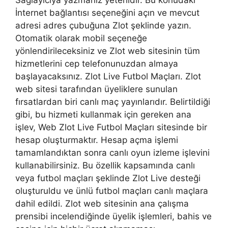
Sağlayıcıya yazmanız yeterlidir. Bu konudaki
İnternet bağlantısı seçeneğini açın ve mevcut
adresi adres çubuğuna Zlot şeklinde yazın.
Otomatik olarak mobil seçeneğe
yönlendirileceksiniz ve Zlot web sitesinin tüm
hizmetlerini cep telefonunuzdan almaya
başlayacaksınız. Zlot Live Futbol Maçları. Zlot
web sitesi tarafından üyeliklere sunulan
fırsatlardan biri canlı maç yayınlarıdır. Belirtildiği
gibi, bu hizmeti kullanmak için gereken ana
işlev, Web Zlot Live Futbol Maçları sitesinde bir
hesap oluşturmaktır. Hesap açma işlemi
tamamlandıktan sonra canlı oyun izleme işlevini
kullanabilirsiniz. Bu özellik kapsamında canlı
veya futbol maçları şeklinde Zlot Live desteği
oluşturuldu ve ünlü futbol maçları canlı maçlara
dahil edildi. Zlot web sitesinin ana çalışma
prensibi incelendiğinde üyelik işlemleri, bahis ve