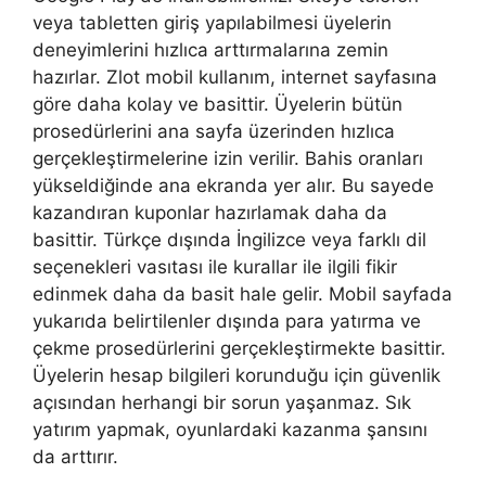
veya tabletten giriş yapılabilmesi üyelerin
deneyimlerini hızlıca arttırmalarına zemin
hazırlar. Zlot mobil kullanım, internet sayfasına
göre daha kolay ve basittir. Üyelerin bütün
prosedürlerini ana sayfa üzerinden hızlıca
gerçekleştirmelerine izin verilir. Bahis oranları
yükseldiğinde ana ekranda yer alır. Bu sayede
kazandıran kuponlar hazırlamak daha da
basittir. Türkçe dışında İngilizce veya farklı dil
seçenekleri vasıtası ile kurallar ile ilgili fikir
edinmek daha da basit hale gelir. Mobil sayfada
yukarıda belirtilenler dışında para yatırma ve
çekme prosedürlerini gerçekleştirmekte basittir.
Üyelerin hesap bilgileri korunduğu için güvenlik
açısından herhangi bir sorun yaşanmaz. Sık
yatırım yapmak, oyunlardaki kazanma şansını
da arttırır.