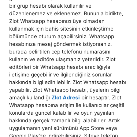
bir grup hesabı olarak kullanılır ve
düzenlenemez ve eklenemez. Bununla birlikte,
Zlot Whatsapp hesabınızı üye olmadan
kullanmak için bahis sitesinin etkinleştirme
bölümünde oturum açabilirsiniz. Whatsapp
hesabınıza mesaj göndermek istiyorsanız,
burada belirtilen cep telefonu numarasını
kullanın ve editöre ulaşmanız yeterlidir. Zlot
editörleri bir Whatsapp hesabı aracılığıyla
iletişime geçebilir ve ilgilendiğiniz sorunlar
hakkında bilgi edinilebilir. Zlot Whatsapp hesabı
yapabilir. Zlot Whatsapp hesabı, üyelerin bilgi
amaçlı kullandığı
Zlot Adresi
bir hesaptır. Zlot
Whatsapp hesabına erişim ile kullanıcılar çeşitli
konularda güncel kalabilir ve oyun yayınları
hakkında gerçek zamanlı bilgi alabilirler. Artık
uygulamanın yeni sürümünü App Store veya
Google Play’de indirebilirsiniz. Siteye telefon