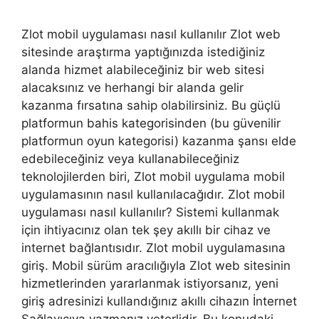
Zlot mobil uygulaması nasıl kullanılır Zlot web
sitesinde araştırma yaptığınızda istediğiniz
alanda hizmet alabileceğiniz bir web sitesi
alacaksınız ve herhangi bir alanda gelir
kazanma fırsatına sahip olabilirsiniz. Bu güçlü
platformun bahis kategorisinden (bu güvenilir
platformun oyun kategorisi) kazanma şansı elde
edebileceğiniz veya kullanabileceğiniz
teknolojilerden biri, Zlot mobil uygulama mobil
uygulamasının nasıl kullanılacağıdır. Zlot mobil
uygulaması nasıl kullanılır? Sistemi kullanmak
için ihtiyacınız olan tek şey akıllı bir cihaz ve
internet bağlantısıdır. Zlot mobil uygulamasına
giriş. Mobil sürüm aracılığıyla Zlot web sitesinin
hizmetlerinden yararlanmak istiyorsanız, yeni
giriş adresinizi kullandığınız akıllı cihazın İnternet