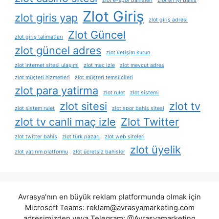
zlot e-spor bahisleri
zlot en i̇yi bahis
Zlot Giriş
zlot giris yap
zlot giriş adresi
Zlot Güncel
zlot giriş talimatları
zlot güncel adres
zlot i̇letişim kurun
zlot i̇nternet sitesi ulaşımı
zlot maç izle
zlot mevcut adres
zlot müşteri hizmetleri
zlot müşteri temsilcileri
zlot para yatirma
zlot rulet
zlot sistemi
zlot sitesi
zlot tv
zlot sistem rulet
zlot spor bahis sitesi
zlot tv canli maç izle
Zlot Twitter
zlot twitter bahis
zlot türk pazarı
zlot web siteleri
zlot üyelik
zlot yatırım platformu
zlot ücretsiz bahisler
Avrasya'nın en büyük reklam platformunda olmak için
Microsoft Teams:
reklam@avrasyamarketing.com
adresimizden veya Telegram: @Avrasyamarketing