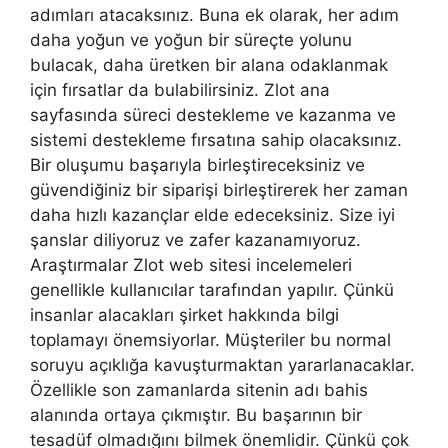
adımları atacaksınız. Buna ek olarak, her adım
daha yoğun ve yoğun bir süreçte yolunu
bulacak, daha üretken bir alana odaklanmak
için fırsatlar da bulabilirsiniz. Zlot ana
sayfasında süreci destekleme ve kazanma ve
sistemi destekleme fırsatına sahip olacaksınız.
Bir oluşumu başarıyla birleştireceksiniz ve
güvendiğiniz bir siparişi birleştirerek her zaman
daha hızlı kazançlar elde edeceksiniz. Size iyi
şanslar diliyoruz ve zafer kazanamıyoruz.
Araştırmalar Zlot web sitesi incelemeleri
genellikle kullanıcılar tarafından yapılır. Çünkü
insanlar alacakları şirket hakkında bilgi
toplamayı önemsiyorlar. Müşteriler bu normal
soruyu açıklığa kavuşturmaktan yararlanacaklar.
Özellikle son zamanlarda sitenin adı bahis
alanında ortaya çıkmıştır. Bu başarının bir
tesadüf olmadığını bilmek önemlidir. Çünkü çok