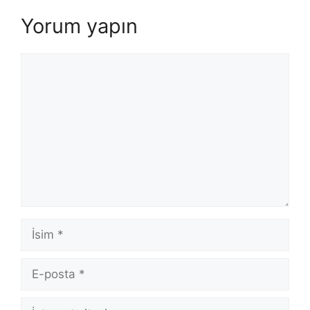
Yorum yapın
Yorum
İsim
E-
posta
İnternet