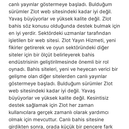
canlı yayınlar göstermeye başladı. Bulduğum
sürümler Zlot web sitesindeki kadar iyi değil.
Yavaş büyüyorlar ve yüksek kalite değil. Zlot
bahis söz konusu olduğunda destek bulmak için
en iyi yerdir. Sektördeki uzmanlar tarafından
işletilen bir web sitesi. Zlot Yayın Hizmeti, yeni
fikirler getirerek ve oyun sektöründeki diğer
siteler için bir ölçüt belirleyerek bahis
endüstrisinin geliştirilmesinde önemli bir rol
oynadı. Bahis siteleri, yeni ve heyecan verici bir
gelişme olan diğer sitelerden canlı yayınlar
göstermeye başladı. Bulduğum sürümler Zlot
web sitesindeki kadar iyi değil. Yavaş
büyüyorlar ve yüksek kalite değil. Kesintisiz
destek sağlamak için Zlot her zaman
kullanıcılara gerçek zamanlı olarak yardımcı
olmak için mevcuttur. Canlı bahis sitesine
girdikten sonra, orada küçük bir pencere fark