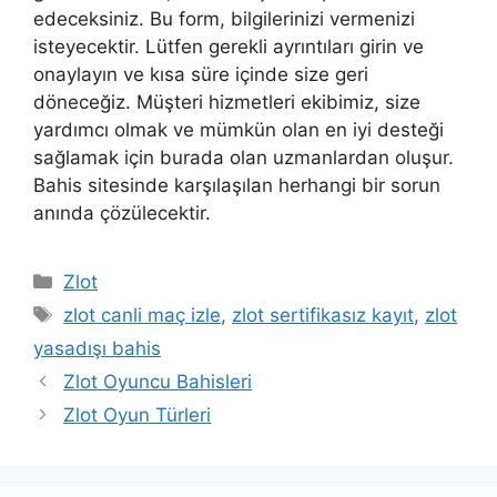
edeceksiniz. Bu form, bilgilerinizi vermenizi
isteyecektir. Lütfen gerekli ayrıntıları girin ve
onaylayın ve kısa süre içinde size geri
döneceğiz. Müşteri hizmetleri ekibimiz, size
yardımcı olmak ve mümkün olan en iyi desteği
sağlamak için burada olan uzmanlardan oluşur.
Bahis sitesinde karşılaşılan herhangi bir sorun
anında çözülecektir.
Kategoriler
Zlot
Etiketler
zlot canli maç izle
,
zlot sertifikasız kayıt
,
zlot
yasadışı bahis
Zlot Oyuncu Bahisleri
Zlot Oyun Türleri