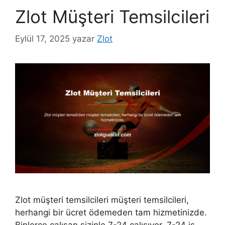
Zlot Müşteri Temsilcileri
Eylül 17, 2025
yazar
Zlot
Zlot müşteri temsilcileri müşteri temsilcileri,
herhangi bir ücret ödemeden tam hizmetinizde.
Binlerce çalışan sizinle 7-24 çalışıyor, 7-24 iş.