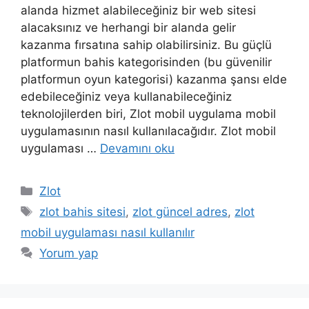
alanda hizmet alabileceğiniz bir web sitesi
alacaksınız ve herhangi bir alanda gelir
kazanma fırsatına sahip olabilirsiniz. Bu güçlü
platformun bahis kategorisinden (bu güvenilir
platformun oyun kategorisi) kazanma şansı elde
edebileceğiniz veya kullanabileceğiniz
teknolojilerden biri, Zlot mobil uygulama mobil
uygulamasının nasıl kullanılacağıdır. Zlot mobil
uygulaması …
Devamını oku
Kategoriler
Zlot
Etiketler
zlot bahis sitesi
,
zlot güncel adres
,
zlot
mobil uygulaması nasıl kullanılır
Yorum yap