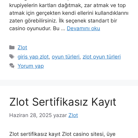
krupiyelerin kartları dağıtmak, zar atmak ve top
atmak için gerçekten kendi ellerini kullandıklarını
zaten görebilirsiniz. İlk seçenek standart bir
casino oyunudur. Bu …
Devamını oku
Kategoriler
Zlot
Etiketler
giris yap zlot
,
oyun türleri
,
zlot oyun türleri
Yorum yap
Zlot Sertifikasız Kayıt
Haziran 28, 2025
yazar
Zlot
Zlot sertifikasız kayıt Zlot casino sitesi, üye