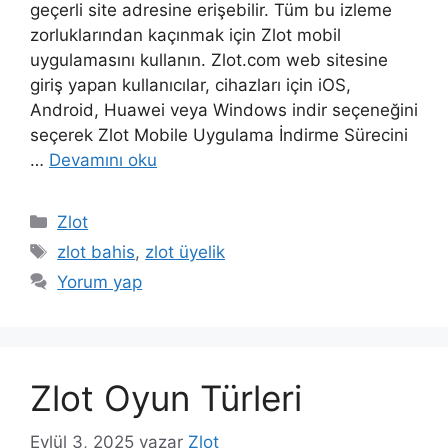
geçerli site adresine erişebilir. Tüm bu izleme
zorluklarından kaçınmak için Zlot mobil
uygulamasını kullanın. Zlot.com web sitesine
giriş yapan kullanıcılar, cihazları için iOS,
Android, Huawei veya Windows indir seçeneğini
seçerek Zlot Mobile Uygulama İndirme Sürecini
…
Devamını oku
Kategoriler
Zlot
Etiketler
zlot bahis
,
zlot üyelik
Yorum yap
Zlot Oyun Türleri
Eylül 3, 2025
yazar
Zlot