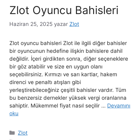
Zlot Oyuncu Bahisleri
Haziran 25, 2025
yazar
Zlot
Zlot oyuncu bahisleri Zlot ile ilgili diğer bahisler
bir oyuncunun hedefine ilişkin bahislere dahil
değildir. İçeri girdikten sonra, diğer seçeneklere
bir göz atabilir ve size en uygun olanı
seçebilirsiniz. Kırmızı ve sarı kartlar, hakem
direnci ve penaltı atışları gibi
yerleştirebileceğiniz çeşitli bahisler vardır. Tüm
bu benzersiz dernekler yüksek vergi oranlarına
sahiptir. Mükemmel fiyat nasıl seçilir …
Devamını
oku
Kategoriler
Zlot