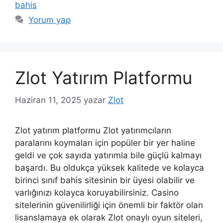
bahis
Yorum yap
Zlot Yatırım Platformu
Haziran 11, 2025
yazar
Zlot
Zlot yatırım platformu Zlot yatırımcıların
paralarını koymaları için popüler bir yer haline
geldi ve çok sayıda yatırımla bile güçlü kalmayı
başardı. Bu oldukça yüksek kalitede ve kolayca
birinci sınıf bahis sitesinin bir üyesi olabilir ve
varlığınızı kolayca koruyabilirsiniz. Casino
sitelerinin güvenilirliği için önemli bir faktör olan
lisanslamaya ek olarak Zlot onaylı oyun siteleri,