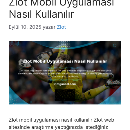
Zlot Mobil Uygulaması
Nasıl Kullanılır
Eylül 10, 2025
yazar
Zlot
Zlot mobil uygulaması nasıl kullanılır Zlot web
sitesinde araştırma yaptığınızda istediğiniz