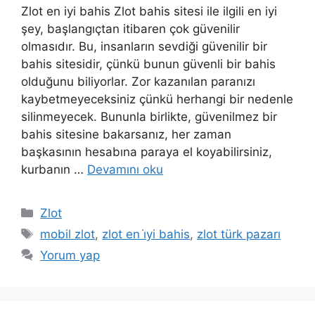
Zlot en iyi bahis Zlot bahis sitesi ile ilgili en iyi
şey, başlangıçtan itibaren çok güvenilir
olmasıdır. Bu, insanların sevdiği güvenilir bir
bahis sitesidir, çünkü bunun güvenli bir bahis
olduğunu biliyorlar. Zor kazanılan paranızı
kaybetmeyeceksiniz çünkü herhangi bir nedenle
silinmeyecek. Bununla birlikte, güvenilmez bir
bahis sitesine bakarsanız, her zaman
başkasının hesabına paraya el koyabilirsiniz,
kurbanın …
Devamını oku
Kategoriler
Zlot
Etiketler
mobil zlot
,
zlot en i̇yi bahis
,
zlot türk pazarı
Yorum yap