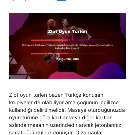
Zlot oyun türleri bazen Türkçe konuşan
krupiyeler de olabiliyor ama çoğunun İngilizce
kullandığı belirtilmelidir. Masaya oturduğunuzda
oyun türüne göre kartlar veya diğer kartlar
aslında masanın üzerindedir ancak jetonlarınız
sanal görüntülere dönüşür. O zamanlar