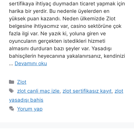
sertifikaya ihtiyaç duymadan ticaret yapmak için
harika bir yerdir. Bu nedenle üyelerden en
yüksek puan kazandı. Neden ülkemizde Zlot
belgesine ihtiyacımız var, casino sektörüne çok
fazla ilgi var. Ne yazık ki, yoluna giren ve
oyuncuların gerçekten istedikleri hizmeti
almasını durduran bazı şeyler var. Yasadışı
bahisçilerin heyecanına yakalanırsanız, kendinizi
…
Devamını oku
Kategoriler
Zlot
Etiketler
zlot canli maç izle
,
zlot sertifikasız kayıt
,
zlot
yasadışı bahis
Yorum yap