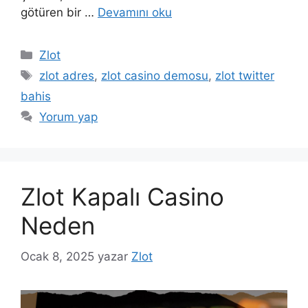
götüren bir …
Devamını oku
Kategoriler
Zlot
Etiketler
zlot adres
,
zlot casino demosu
,
zlot twitter
bahis
Yorum yap
Zlot Kapalı Casino
Neden
Ocak 8, 2025
yazar
Zlot