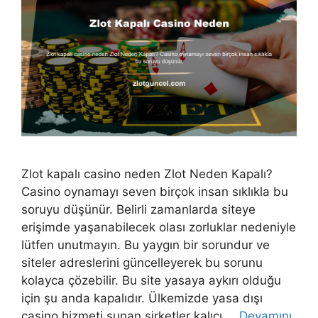
Zlot kapalı casino neden Zlot Neden Kapalı?
Casino oynamayı seven birçok insan sıklıkla bu
soruyu düşünür. Belirli zamanlarda siteye
erişimde yaşanabilecek olası zorluklar nedeniyle
lütfen unutmayın. Bu yaygın bir sorundur ve
siteler adreslerini güncelleyerek bu sorunu
kolayca çözebilir. Bu site yasaya aykırı olduğu
için şu anda kapalıdır. Ülkemizde yasa dışı
casino hizmeti sunan şirketler kalıcı …
Devamını