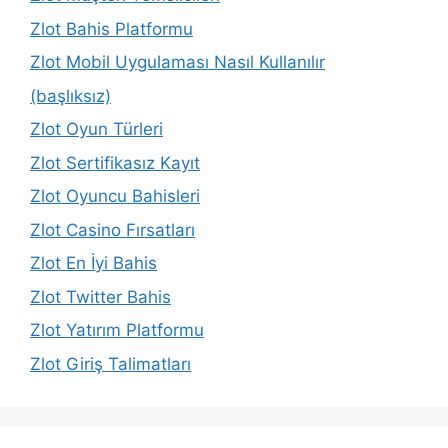
Zlot Bahis Platformu
Zlot Mobil Uygulaması Nasıl Kullanılır
(başlıksız)
Zlot Oyun Türleri
Zlot Sertifikasız Kayıt
Zlot Oyuncu Bahisleri
Zlot Casino Fırsatları
Zlot En İyi Bahis
Zlot Twitter Bahis
Zlot Yatırım Platformu
Zlot Giriş Talimatları