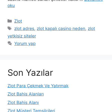
oku
Kategoriler
Zlot
Etiketler
zlot adres
,
zlot kapalı casino neden
,
zlot
yetkisiz siteler
Yorum yap
Son Yazılar
Zlot Para Çekmek Ve Yatırmak
Zlot Bahis Alanları
Zlot Bahis Alanı
Zlot Müşteri Temsilcileri