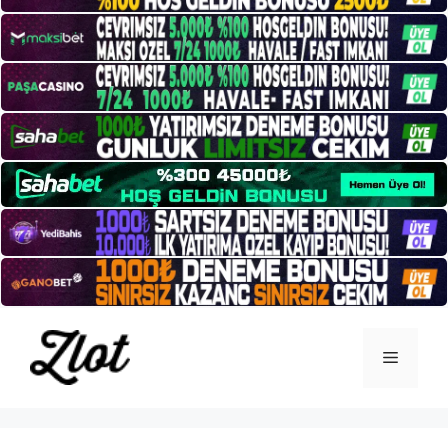
İçeriğe
atla
Menü