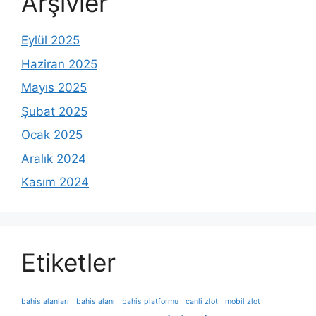
Arşivler
Eylül 2025
Haziran 2025
Mayıs 2025
Şubat 2025
Ocak 2025
Aralık 2024
Kasım 2024
Etiketler
bahis alanları
bahis alanı
bahis platformu
canli zlot
mobil zlot