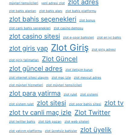
zlot adres
müşteri temsilcileri
yeni adresi zlot
zlot bahis alanları
zlot bahis alanı
zlot bahis platformu
zlot bahis seçenekleri
zlot bonus
zlot canlı bahis seçenekleri
zlot casino demosu
zlot casino sitesi
zlot e-spor bahisleri
zlot en i̇yi bahis
Zlot Giriş
zlot giris yap
zlot giriş adresi
Zlot Güncel
zlot giriş talimatları
zlot güncel adres
zlot i̇letişim kurun
zlot i̇nternet sitesi ulaşımı
zlot maç izle
zlot mevcut adres
zlot müşteri hizmetleri
zlot müşteri temsilcileri
zlot para yatirma
zlot rulet
zlot sistemi
zlot sitesi
zlot tv
zlot sistem rulet
zlot spor bahis sitesi
zlot tv canli maç izle
Zlot Twitter
zlot twitter bahis
zlot türk pazarı
zlot web siteleri
zlot üyelik
zlot yatırım platformu
zlot ücretsiz bahisler